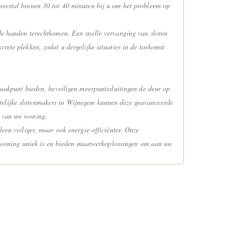
 meestal binnen 30 tot 40 minuten bij u om het probleem op
rde handen terechtkomen. Een snelle vervanging van sloten
rete plekken, zodat u dergelijke situaties in de toekomst
braakpunt bieden, beveiligen meerpuntssluitingen de deur op
htelijke slotenmakers in Wijnegem kunnen deze geavanceerde
e van uw woning.
een veiliger, maar ook energie-efficiënter. Onze
lke woning uniek is en bieden maatwerkoplossingen om aan uw