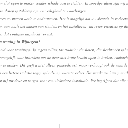
w slot open te maken zonder schade aan te richten. In spoedgevallen zijn wij
we sloten installeren om uw veiligheid te waarborgen.
eren en meteen actie te ondernemen. Het is mogelijk dat uw sleutels in verkee
an zoals het maken van sleutels en het installeren van reservesleutels op disc
s dat continue aandacht vereist.
ijn woning in Wijnegem?
d voor woningen. In tegenstelling tot traditionele sloten, die slechts één in
onmogelijk voor inbrekers om de deur met brute kracht open te breken. Ambac
ger te maken. Dit geeft u niet alleen gemoedsrust, maar verhoogt ook de waard
een betere isolatie tegen geluids- en warmteverlies. Dit maakt uw huis niet all
past bij uw deur en zorgen voor een vlekkeloze installatie. We begrijpen dat e