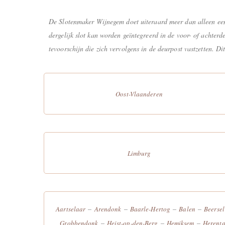
De Slotenmaker Wijnegem doet uiteraard meer dan alleen een 
dergelijk slot kan worden geïntegreerd in de voor- of achterd
tevoorschijn die zich vervolgens in de deurpost vastzetten. Di
Oost-Vlaanderen
Limburg
–
–
–
–
Aartselaar
Arendonk
Baarle-Hertog
Balen
Beersel
–
–
–
Grobbendonk
Heist-op-den-Berg
Hemiksem
Herenta