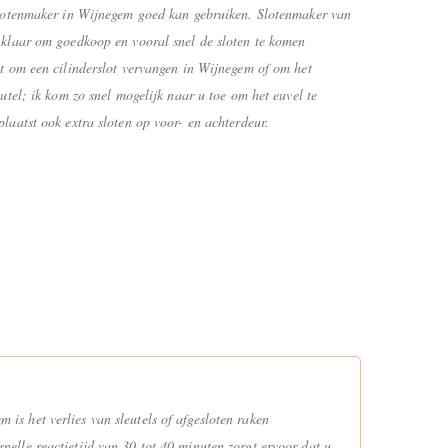
slotenmaker in Wijnegem goed kan gebruiken. Slotenmaker van
klaar om goedkoop en vooral snel de sloten te komen
t om een cilinderslot vervangen in Wijnegem of om het
utel; ik kom zo snel mogelijk naar u toe om het euvel te
aatst ook extra sloten op voor- en achterdeur.
s het verlies van sleutels of afgesloten raken
 snelle reactietijd van 30 tot 40 minuten zorgt ervoor dat u