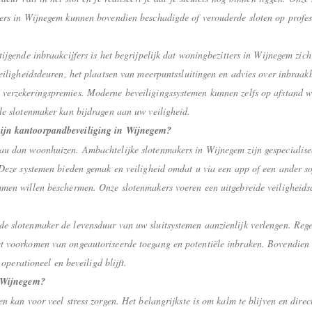
ers in Wijnegem kunnen bovendien beschadigde of verouderde sloten op professi
tijgende inbraakcijfers is het begrijpelijk dat woningbezitters in Wijnegem zi
eiligheidsdeuren, het plaatsen van meerpuntssluitingen en advies over inbraakbe
verzekeringspremies. Moderne beveiligingssystemen kunnen zelfs op afstand w
le slotenmaker kan bijdragen aan uw veiligheid.
mijn kantoorpandbeveiliging in Wijnegem?
au dan woonhuizen. Ambachtelijke slotenmakers in Wijnegem zijn gespecialisee
 Deze systemen bieden gemak en veiligheid omdat u via een app of een ander so
mmen willen beschermen. Onze slotenmakers voeren een uitgebreide veiligheids
e slotenmaker de levensduur van uw sluitsystemen aanzienlijk verlengen. Regel
t voorkomen van ongeautoriseerde toegang en potentiële inbraken. Bovendien 
 operationeel en beveiligd blijft.
n Wijnegem?
n kan voor veel stress zorgen. Het belangrijkste is om kalm te blijven en direc