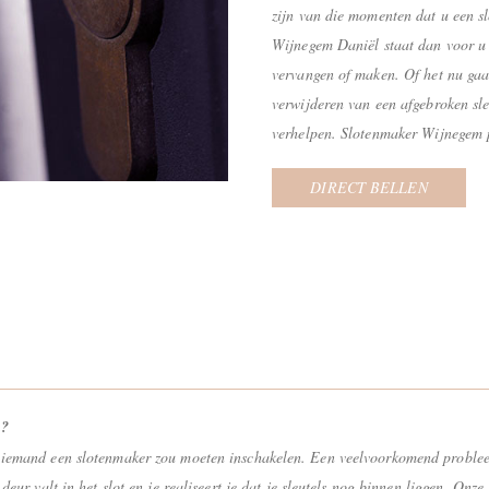
zijn van die momenten dat u een 
Wijnegem Daniël staat dan voor u 
vervangen of maken. Of het nu gaa
verwijderen van een afgebroken sle
verhelpen. Slotenmaker Wijnegem pl
DIRECT BELLEN
m?
iemand een slotenmaker zou moeten inschakelen. Een veelvoorkomend probleem i
eur valt in het slot en je realiseert je dat je sleutels nog binnen liggen. Onze