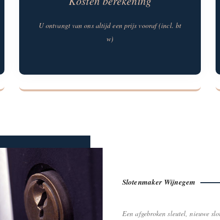
Kosten berekening
U ontvangt van ons altijd een prijs vooraf (incl. bt
w)
Slotenmaker Wijnegem
Een afgebroken sleutel, nieuwe slo