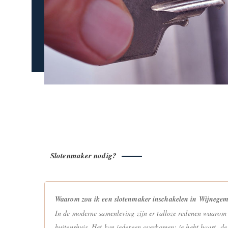
Slotenmaker nodig?
Waarom zou ik een slotenmaker inschakelen in Wijnege
In de moderne samenleving zijn er talloze redenen waarom 
buitenshuis. Het kan iedereen overkomen; je hebt haast, de d