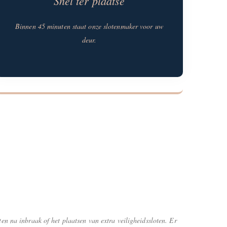
Snel ter plaatse
Binnen 45 minuten staat onze slotenmaker voor uw
deur.
ten na inbraak of het plaatsen van extra veiligheidssloten. Er