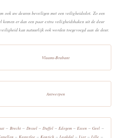
m ook uw deuren beveiligen met een veiligheidsslot. Zo een
tel komen er dan een paar extra veiligheidshaken uit de deur
or veiligheid kan natuurlijk ook worden toegevoegd aan de deur.
Vlaams-Brabant
Antwerpen
–
–
–
–
–
–
–
aat
Brecht
Dessel
Duffel
Edegem
Essen
Geel
–
–
–
–
–
–
apellen
Kasterlee
Kontich
Laakdal
Lier
Lille