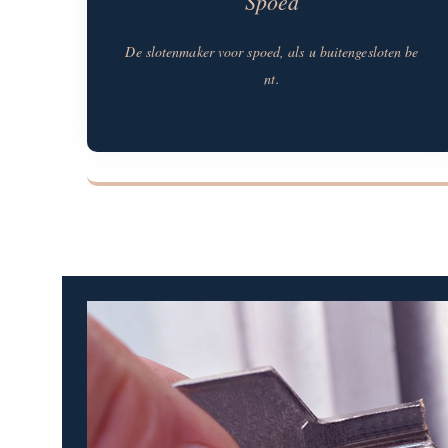
Spoed
De slotenmaker voor spoed, als u buitengesloten be
nt.