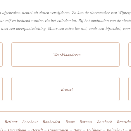
afgebroken sleutel uit sloten verwijderen. Zo kan de slotenmaker van Wijnege
eur zelf en bediend worden via het cilinderslot. Bij het omdraaien van de sleu
t heet een meerpuntssluiting. Maar een extra los slot, zoals een bijzetslot, vo
West-Vlaanderen
Brussel
–
–
–
–
–
–
–
Berlaar
Boechout
Bonheiden
Boom
Bornem
Borsbeek
Brassch
–
–
–
–
–
–
–
ls
Herenthout
Herselt
Hoogstraten
Hove
Hulshout
Kalmthout
K