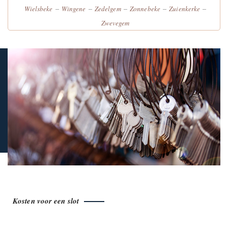
–
–
–
–
–
Wielsbeke
Wingene
Zedelgem
Zonnebeke
Zuienkerke
Zwevegem
Kosten voor een slot