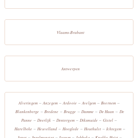
Vlaams-Brabant
Antwerpen
–
–
–
–
–
Alveringem
Anzegem
Ardooie
Avelgem
Beernem
–
–
–
–
–
Blankenberge
Bredene
Brugge
Damme
De Haan
De
–
–
–
–
–
Panne
Deerlijk
Dentergem
Diksmuide
Gistel
–
–
–
–
–
Harelbeke
Heuvelland
Hooglede
Houthulst
Ichtegem
–
–
–
–
–
Ieper
Ingelmunster
Izegem
Jabbeke
Knokke-Heist