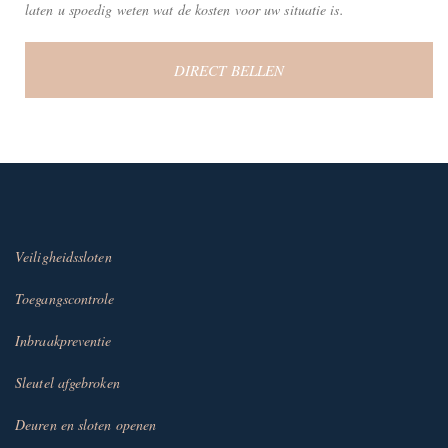
laten u spoedig weten wat de kosten voor uw situatie is.
DIRECT BELLEN
Veiligheidssloten
Toegangscontrole
Inbraakpreventie
Sleutel afgebroken
Deuren en sloten openen