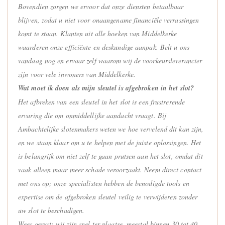
Bovendien zorgen we ervoor dat onze diensten betaalbaar
blijven, zodat u niet voor onaangename financiële verrassingen
komt te staan. Klanten uit alle hoeken van Middelkerke
waarderen onze efficiënte en deskundige aanpak. Belt u ons
vandaag nog en ervaar zelf waarom wij de voorkeursleverancier
zijn voor vele inwoners van Middelkerke.
Wat moet ik doen als mijn sleutel is afgebroken in het slot?
Het afbreken van een sleutel in het slot is een frustrerende
ervaring die om onmiddellijke aandacht vraagt. Bij
Ambachtelijke slotenmakers weten we hoe vervelend dit kan zijn,
en we staan klaar om u te helpen met de juiste oplossingen. Het
is belangrijk om niet zelf te gaan prutsen aan het slot, omdat dit
vaak alleen maar meer schade veroorzaakt. Neem direct contact
met ons op; onze specialisten hebben de benodigde tools en
expertise om de afgebroken sleutel veilig te verwijderen zonder
uw slot te beschadigen.
Wees gerust; wij zijn snel ter plaatse, meestal binnen 30 tot 40