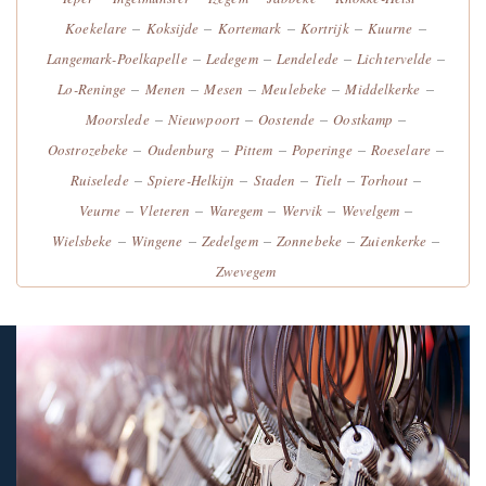
–
–
–
–
–
Koekelare
Koksijde
Kortemark
Kortrijk
Kuurne
–
–
–
–
Langemark-Poelkapelle
Ledegem
Lendelede
Lichtervelde
–
–
–
–
–
Lo-Reninge
Menen
Mesen
Meulebeke
Middelkerke
–
–
–
–
Moorslede
Nieuwpoort
Oostende
Oostkamp
–
–
–
–
–
Oostrozebeke
Oudenburg
Pittem
Poperinge
Roeselare
–
–
–
–
–
Ruiselede
Spiere-Helkijn
Staden
Tielt
Torhout
–
–
–
–
–
Veurne
Vleteren
Waregem
Wervik
Wevelgem
–
–
–
–
–
Wielsbeke
Wingene
Zedelgem
Zonnebeke
Zuienkerke
Zwevegem