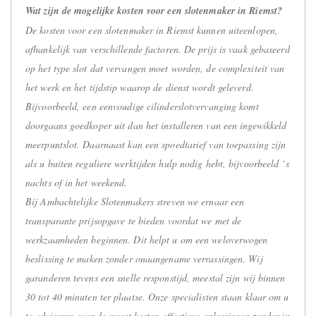
Wat zijn de mogelijke kosten voor een slotenmaker in Riemst?
De kosten voor een slotenmaker in Riemst kunnen uiteenlopen,
afhankelijk van verschillende factoren. De prijs is vaak gebaseerd
op het type slot dat vervangen moet worden, de complexiteit van
het werk en het tijdstip waarop de dienst wordt geleverd.
Bijvoorbeeld, een eenvoudige cilinderslotvervanging komt
doorgaans goedkoper uit dan het installeren van een ingewikkeld
meerpuntslot. Daarnaast kan een spoedtarief van toepassing zijn
als u buiten reguliere werktijden hulp nodig hebt, bijvoorbeeld ‘s
nachts of in het weekend.
Bij Ambachtelijke Slotenmakers streven we ernaar een
transparante prijsopgave te bieden voordat we met de
werkzaamheden beginnen. Dit helpt u om een weloverwogen
beslissing te maken zonder onaangename verrassingen. Wij
garanderen tevens een snelle responstijd, meestal zijn wij binnen
30 tot 40 minuten ter plaatse. Onze specialisten staan klaar om u
te adviseren over de meest kosten-effectieve oplossingen zonder in