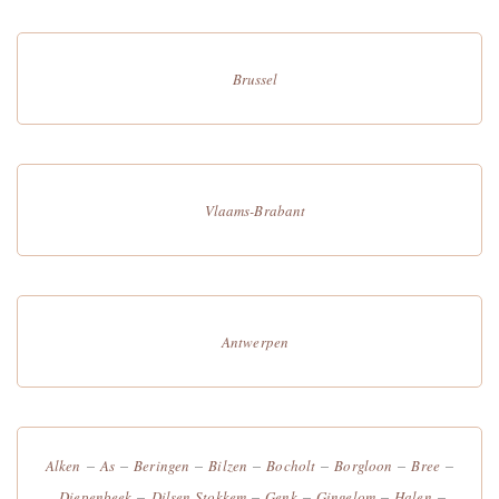
Brussel
Vlaams-Brabant
Antwerpen
–
–
–
–
–
–
–
Alken
As
Beringen
Bilzen
Bocholt
Borgloon
Bree
–
–
–
–
–
Diepenbeek
Dilsen-Stokkem
Genk
Gingelom
Halen