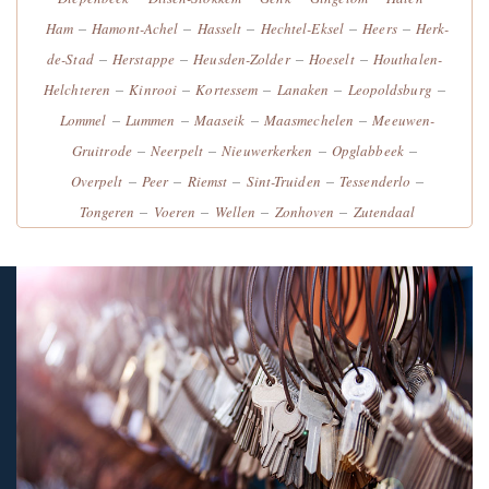
–
–
–
–
–
Ham
Hamont-Achel
Hasselt
Hechtel-Eksel
Heers
Herk-
–
–
–
–
de-Stad
Herstappe
Heusden-Zolder
Hoeselt
Houthalen-
–
–
–
–
–
Helchteren
Kinrooi
Kortessem
Lanaken
Leopoldsburg
–
–
–
–
Lommel
Lummen
Maaseik
Maasmechelen
Meeuwen-
–
–
–
–
Gruitrode
Neerpelt
Nieuwerkerken
Opglabbeek
–
–
–
–
–
Overpelt
Peer
Riemst
Sint-Truiden
Tessenderlo
–
–
–
–
Tongeren
Voeren
Wellen
Zonhoven
Zutendaal