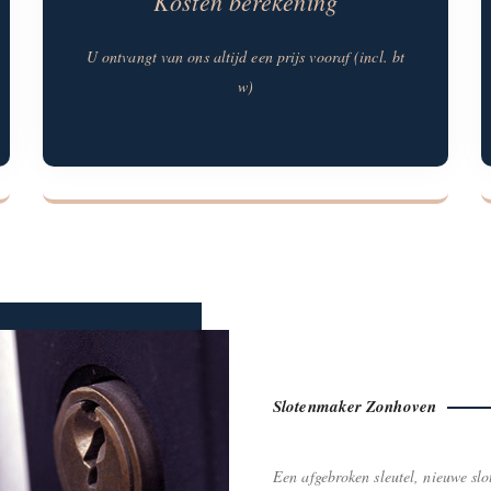
Kosten berekening
U ontvangt van ons altijd een prijs vooraf (incl. bt
w)
Slotenmaker Zonhoven
Een afgebroken sleutel, nieuwe slo