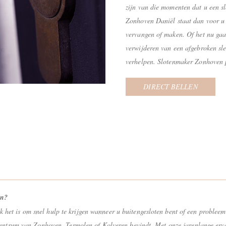
zijn van die momenten dat u een 
Zonhoven Daniël staat dan voor u 
vervangen of maken. Of het nu gaa
verwijderen van een afgebroken sle
verhelpen. Slotenmaker Zonhoven pl
DIRECT BELLEN
jn?
 het is om snel hulp te krijgen wanneer u buitengesloten bent of een probleem
t centrum van Zonhoven, Termolen of Kolveren bevindt. Met onze jarenlange erva