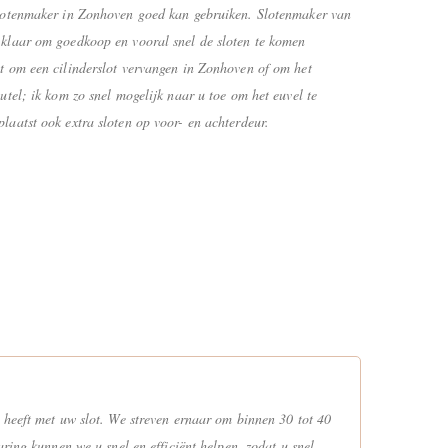
slotenmaker in Zonhoven goed kan gebruiken. Slotenmaker van
klaar om goedkoop en vooral snel de sloten te komen
t om een cilinderslot vervangen in Zonhoven of om het
utel; ik kom zo snel mogelijk naar u toe om het euvel te
aatst ook extra sloten op voor- en achterdeur.
 heeft met uw slot. We streven ernaar om binnen 30 tot 40
ring kunnen we u snel en efficiënt helpen, zodat u snel