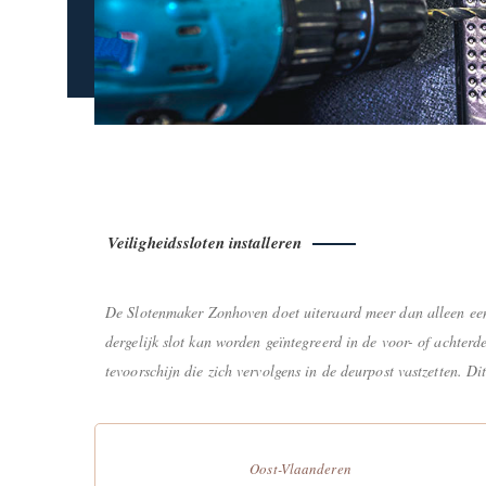
Veiligheidssloten installeren
De Slotenmaker Zonhoven doet uiteraard meer dan alleen een 
dergelijk slot kan worden geïntegreerd in de voor- of achterd
tevoorschijn die zich vervolgens in de deurpost vastzetten. Di
Oost-Vlaanderen