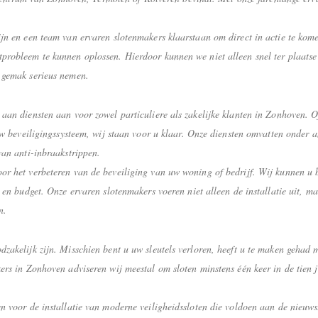
jn en een team van ervaren slotenmakers klaarstaan om direct in actie te kome
probleem te kunnen oplossen. Hierdoor kunnen we niet alleen snel ter plaatse
 gemak serieus nemen.
aan diensten aan voor zowel particuliere als zakelijke klanten in Zonhoven. O
euw beveiligingssysteem, wij staan voor u klaar. Onze diensten omvatten onder 
van anti-inbraakstrippen.
r het verbeteren van de beveiliging van uw woning of bedrijf. Wij kunnen u b
 en budget. Onze ervaren slotenmakers voeren niet alleen de installatie uit, m
n.
zakelijk zijn. Misschien bent u uw sleutels verloren, heeft u te maken gehad 
ers in Zonhoven adviseren wij meestal om sloten minstens één keer in de tien 
n voor de installatie van moderne veiligheidssloten die voldoen aan de nieuw