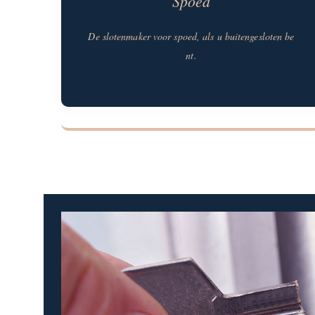
Spoed
De slotenmaker voor spoed, als u buitengesloten be
nt.