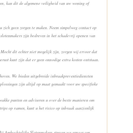
men, kan dit de algemene veiligheid van uw woning of
t u zich geen zorgen te maken. Neem simpelweg contact op
 slotenmakers zijn bedreven in het schadevrij openen van
Mocht dit echter niet mogelijk zijn, zorgen wij ervoor dat
rust kunt zijn dat er geen onnodige extra kosten ontstaan.
nhoven. We bieden uitgebreide inbraakpreventiediensten
plossingen zijn altijd op maat gemaakt voor uw specifieke
 zwakke punten en adviseren u over de beste manieren om
rips op ramen, kunt u het risico op inbraak aanzienlijk
 Bij Ambachtelijke Slotenmakers streven we ernaar om