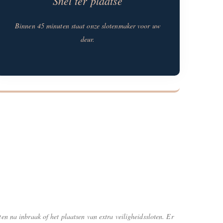
Snel ter plaatse
Binnen 45 minuten staat onze slotenmaker voor uw
deur.
ten na inbraak of het plaatsen van extra veiligheidssloten. Er