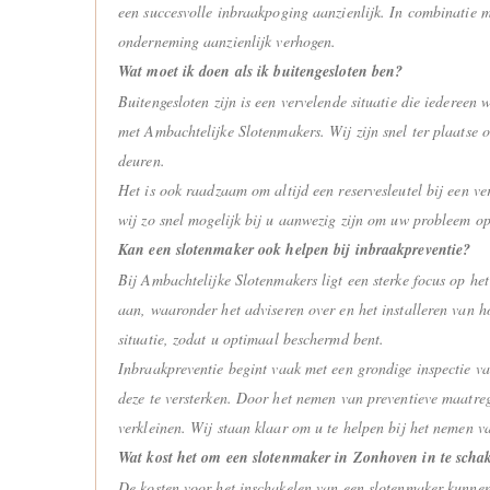
een succesvolle inbraakpoging aanzienlijk. In combinatie 
onderneming aanzienlijk verhogen.
Wat moet ik doen als ik buitengesloten ben?
Buitengesloten zijn is een vervelende situatie die iederee
met Ambachtelijke Slotenmakers. Wij zijn snel ter plaatse 
deuren.
Het is ook raadzaam om altijd een reservesleutel bij een ve
wij zo snel mogelijk bij u aanwezig zijn om uw probleem op
Kan een slotenmaker ook helpen bij inbraakpreventie?
Bij Ambachtelijke Slotenmakers ligt een sterke focus op he
aan, waaronder het adviseren over en het installeren van h
situatie, zodat u optimaal beschermd bent.
Inbraakpreventie begint vaak met een grondige inspectie va
deze te versterken. Door het nemen van preventieve maatrege
verkleinen. Wij staan klaar om u te helpen bij het nemen va
Wat kost het om een slotenmaker in Zonhoven in te scha
De kosten voor het inschakelen van een slotenmaker kunnen 