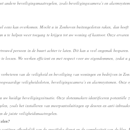
met andere beveiligingsmaatregelen, zoals beveiligingscamera’s en alarmsyste
n wel eens kan overkomen. Mocht u in Zonhoven buitengesloten raken, dan hoef
om u te helpen weer toegang te krijgen tot uw woning of kantoor. Onze ervaren
rtrouwd persoon in de buurt achter te laten. Dit kan u veel ongemak besparen. 
 te lossen. We werken efficient en met respect voor uw eigendommen, zodat u ge
t verbeteren van de veiligheid en beveiliging van woningen en bedrijven in Zo
oogwaardige veiligheidssloten, beveiligingscamera’s en alarmsystemen. Onze o
n uw huidige beveiligingssituatie. Onze slotenmakers identificeren potentiële
len, zoals het installeren van meerpuntssluitingen op deuren en anti-inbraakst
n de juiste veiligheidsmaatregelen.
kelen?
variëren afhankelijk van de specifieke dienst en de complexiteit van de klus.