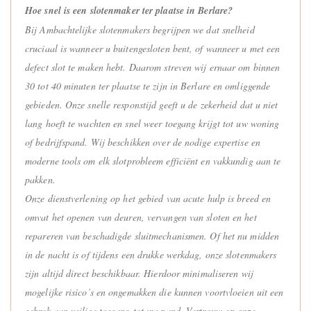
Hoe snel is een slotenmaker ter plaatse in Berlare?
Bij Ambachtelijke slotenmakers begrijpen we dat snelheid
cruciaal is wanneer u buitengesloten bent, of wanneer u met een
defect slot te maken hebt. Daarom streven wij ernaar om binnen
30 tot 40 minuten ter plaatse te zijn in Berlare en omliggende
gebieden. Onze snelle responstijd geeft u de zekerheid dat u niet
lang hoeft te wachten en snel weer toegang krijgt tot uw woning
of bedrijfspand. Wij beschikken over de nodige expertise en
moderne tools om elk slotprobleem efficiënt en vakkundig aan te
pakken.
Onze dienstverlening op het gebied van acute hulp is breed en
omvat het openen van deuren, vervangen van sloten en het
repareren van beschadigde sluitmechanismen. Of het nu midden
in de nacht is of tijdens een drukke werkdag, onze slotenmakers
zijn altijd direct beschikbaar. Hierdoor minimaliseren wij
mogelijke risico’s en ongemakken die kunnen voortvloeien uit een
gebrek aan veilige toegang tot uw pand. Vertrouw op onze