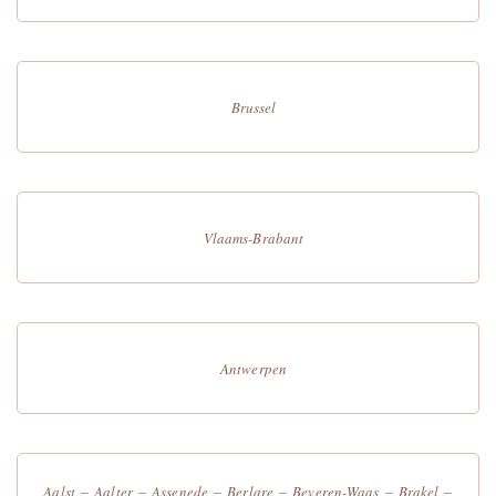
Brussel
Vlaams-Brabant
Antwerpen
–
–
–
–
–
–
Aalst
Aalter
Assenede
Berlare
Beveren-Waas
Brakel