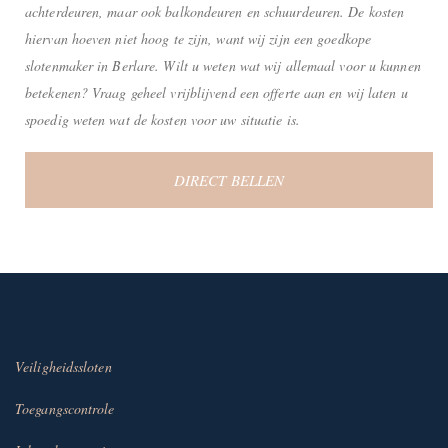
achterdeuren, maar ook balkondeuren en schuurdeuren. De kosten
hiervan hoeven niet hoog te zijn, want wij zijn een goedkope
slotenmaker in Berlare. Wilt u weten wat wij allemaal voor u kunnen
betekenen? Vraag geheel vrijblijvend een offerte aan en wij laten u
spoedig weten wat de kosten voor uw situatie is.
DIRECT BELLEN
Veiligheidssloten
Toegangscontrole