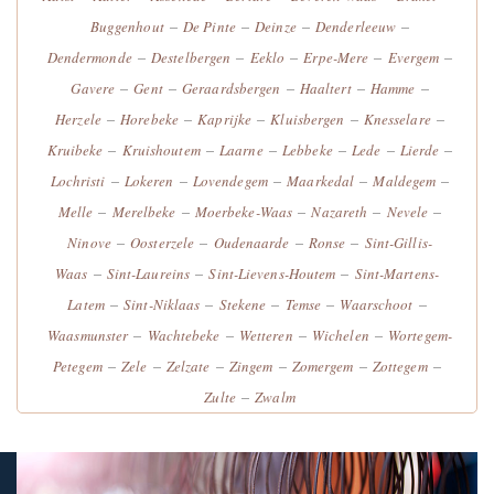
–
–
–
–
Buggenhout
De Pinte
Deinze
Denderleeuw
–
–
–
–
–
Dendermonde
Destelbergen
Eeklo
Erpe-Mere
Evergem
–
–
–
–
–
Gavere
Gent
Geraardsbergen
Haaltert
Hamme
–
–
–
–
–
Herzele
Horebeke
Kaprijke
Kluisbergen
Knesselare
–
–
–
–
–
–
Kruibeke
Kruishoutem
Laarne
Lebbeke
Lede
Lierde
–
–
–
–
–
Lochristi
Lokeren
Lovendegem
Maarkedal
Maldegem
–
–
–
–
–
Melle
Merelbeke
Moerbeke-Waas
Nazareth
Nevele
–
–
–
–
Ninove
Oosterzele
Oudenaarde
Ronse
Sint-Gillis-
–
–
–
Waas
Sint-Laureins
Sint-Lievens-Houtem
Sint-Martens-
–
–
–
–
–
Latem
Sint-Niklaas
Stekene
Temse
Waarschoot
–
–
–
–
Waasmunster
Wachtebeke
Wetteren
Wichelen
Wortegem-
–
–
–
–
–
–
Petegem
Zele
Zelzate
Zingem
Zomergem
Zottegem
–
Zulte
Zwalm