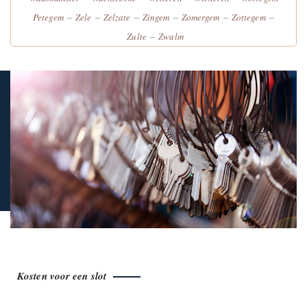
–
–
–
–
–
–
Petegem
Zele
Zelzate
Zingem
Zomergem
Zottegem
–
Zulte
Zwalm
Kosten voor een slot