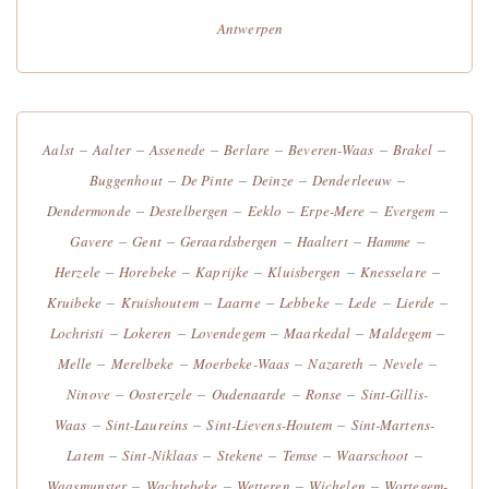
Antwerpen
–
–
–
–
–
–
Aalst
Aalter
Assenede
Berlare
Beveren-Waas
Brakel
–
–
–
–
Buggenhout
De Pinte
Deinze
Denderleeuw
–
–
–
–
–
Dendermonde
Destelbergen
Eeklo
Erpe-Mere
Evergem
–
–
–
–
–
Gavere
Gent
Geraardsbergen
Haaltert
Hamme
–
–
–
–
–
Herzele
Horebeke
Kaprijke
Kluisbergen
Knesselare
–
–
–
–
–
–
Kruibeke
Kruishoutem
Laarne
Lebbeke
Lede
Lierde
–
–
–
–
–
Lochristi
Lokeren
Lovendegem
Maarkedal
Maldegem
–
–
–
–
–
Melle
Merelbeke
Moerbeke-Waas
Nazareth
Nevele
–
–
–
–
Ninove
Oosterzele
Oudenaarde
Ronse
Sint-Gillis-
–
–
–
Waas
Sint-Laureins
Sint-Lievens-Houtem
Sint-Martens-
–
–
–
–
–
Latem
Sint-Niklaas
Stekene
Temse
Waarschoot
–
–
–
–
Waasmunster
Wachtebeke
Wetteren
Wichelen
Wortegem-