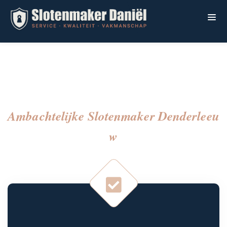
Ambachtelijke Slotenmaker Denderleeu
W