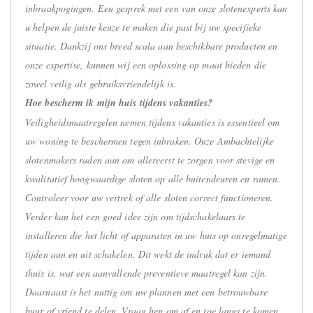
inbraakpogingen. Een gesprek met een van onze slotenexperts kan
u helpen de juiste keuze te maken die past bij uw specifieke
situatie. Dankzij ons breed scala aan beschikbare producten en
onze expertise, kunnen wij een oplossing op maat bieden die
zowel veilig als gebruiksvriendelijk is.
Hoe bescherm ik mijn huis tijdens vakanties?
Veiligheidsmaatregelen nemen tijdens vakanties is essentieel om
uw woning te beschermen tegen inbraken. Onze Ambachtelijke
slotenmakers raden aan om allereerst te zorgen voor stevige en
kwalitatief hoogwaardige sloten op alle buitendeuren en ramen.
Controleer voor uw vertrek of alle sloten correct functioneren.
Verder kan het een goed idee zijn om tijdschakelaars te
installeren die het licht of apparaten in uw huis op onregelmatige
tijden aan en uit schakelen. Dit wekt de indruk dat er iemand
thuis is, wat een aanvullende preventieve maatregel kan zijn.
Daarnaast is het nuttig om uw plannen met een betrouwbare
buur of vriend te delen. Vraag hen om af en toe langs te komen