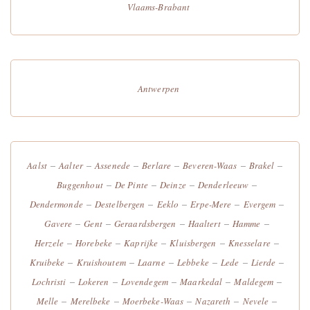
Vlaams-Brabant
Antwerpen
–
–
–
–
–
–
Aalst
Aalter
Assenede
Berlare
Beveren-Waas
Brakel
–
–
–
–
Buggenhout
De Pinte
Deinze
Denderleeuw
–
–
–
–
–
Dendermonde
Destelbergen
Eeklo
Erpe-Mere
Evergem
–
–
–
–
–
Gavere
Gent
Geraardsbergen
Haaltert
Hamme
–
–
–
–
–
Herzele
Horebeke
Kaprijke
Kluisbergen
Knesselare
–
–
–
–
–
–
Kruibeke
Kruishoutem
Laarne
Lebbeke
Lede
Lierde
–
–
–
–
–
Lochristi
Lokeren
Lovendegem
Maarkedal
Maldegem
–
–
–
–
–
Melle
Merelbeke
Moerbeke-Waas
Nazareth
Nevele