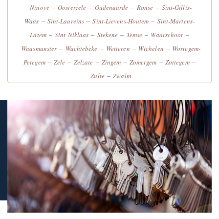
–
–
–
–
Ninove
Oosterzele
Oudenaarde
Ronse
Sint-Gillis-
–
–
–
Waas
Sint-Laureins
Sint-Lievens-Houtem
Sint-Martens-
–
–
–
–
–
Latem
Sint-Niklaas
Stekene
Temse
Waarschoot
–
–
–
–
Waasmunster
Wachtebeke
Wetteren
Wichelen
Wortegem-
–
–
–
–
–
–
Petegem
Zele
Zelzate
Zingem
Zomergem
Zottegem
–
Zulte
Zwalm