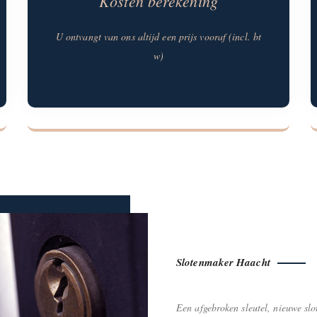
Kosten berekening
U ontvangt van ons altijd een prijs vooraf (incl. bt
w)
Slotenmaker Haacht
Een afgebroken sleutel, nieuwe slo