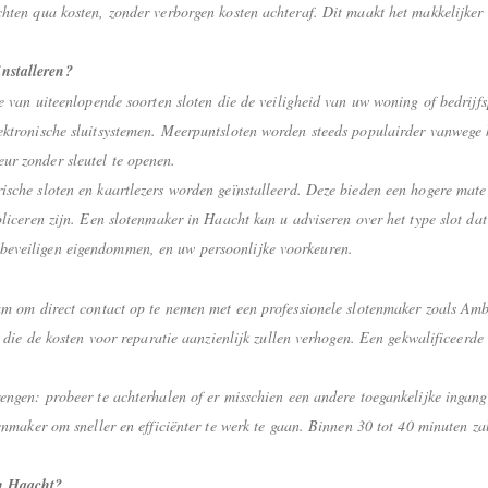
chten qua kosten, zonder verborgen kosten achteraf. Dit maakt het makkelijke
nstalleren?
ie van uiteenlopende soorten sloten die de veiligheid van uw woning of bedrijf
lektronische sluitsystemen. Meerpuntsloten worden steeds populairder vanwege 
ur zonder sleutel te openen.
ische sloten en kaartlezers worden geïnstalleerd. Deze bieden een hogere mate
pliceren zijn. Een slotenmaker in Haacht kan u adviseren over het type slot dat
beveiligen eigendommen, en uw persoonlijke voorkeuren.
aam om direct contact op te nemen met een professionele slotenmaker zoals Am
en die de kosten voor reparatie aanzienlijk zullen verhogen. Een gekwalificeerd
engen: probeer te achterhalen of er misschien een andere toegankelijke ingang
tenmaker om sneller en efficiënter te werk te gaan. Binnen 30 tot 40 minuten za
.
in Haacht?