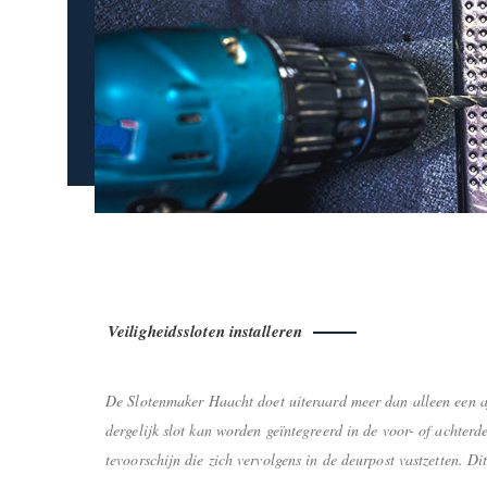
Veiligheidssloten installeren
De Slotenmaker Haacht doet uiteraard meer dan alleen een af
dergelijk slot kan worden geïntegreerd in de voor- of achterd
tevoorschijn die zich vervolgens in de deurpost vastzetten. Di