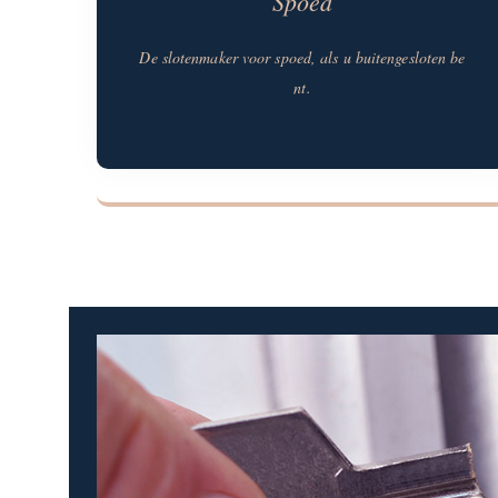
Spoed
De slotenmaker voor spoed, als u buitengesloten be
nt.