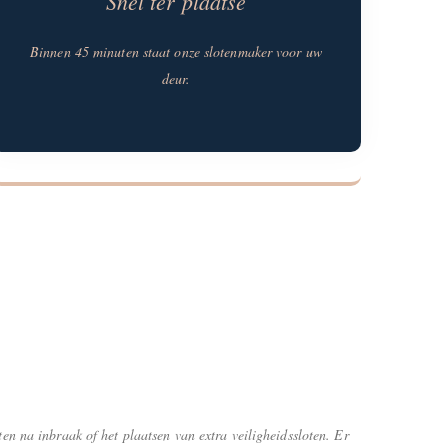
Snel ter plaatse
Binnen 45 minuten staat onze slotenmaker voor uw
deur.
ten na inbraak of het plaatsen van extra veiligheidssloten. Er