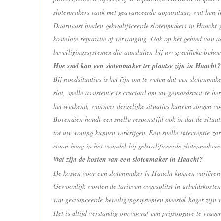
slotenmakers vaak met geavanceerde apparatuur, wat hen in 
Daarnaast bieden gekwalificeerde slotenmakers in Haacht ga
kosteloze reparatie of vervanging. Ook op het gebied van a
beveiligingssystemen die aansluiten bij uw specifieke beh
Hoe snel kan een slotenmaker ter plaatse zijn in Haacht?
Bij noodsituaties is het fijn om te weten dat een slotenmak
slot, snelle assistentie is cruciaal om uw gemoedsrust te he
het weekend, wanneer dergelijke situaties kunnen zorgen vo
Bovendien houdt een snelle responstijd ook in dat de situa
tot uw woning kunnen verkrijgen. Een snelle interventie zo
staan hoog in het vaandel bij gekwalificeerde slotenmakers
Wat zijn de kosten van een slotenmaker in Haacht?
De kosten voor een slotenmaker in Haacht kunnen variëren af
Gewoonlijk worden de tarieven opgesplitst in arbeidskosten 
van geavanceerde beveiligingssystemen meestal hoger zijn v
Het is altijd verstandig om vooraf een prijsopgave te vrag