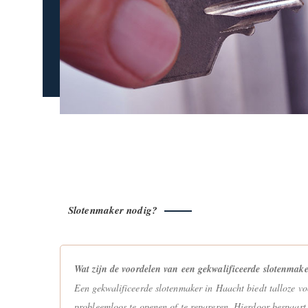
Slotenmaker nodig?
Wat zijn de voordelen van een gekwalificeerde slotenmak
Een gekwalificeerde slotenmaker in Haacht biedt talloze voo
probleemloos te openen of te repareren. Hierdoor bespaart