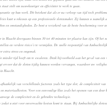
staat stelt om nauwkeuriger en efficiënter te werk te gaan.
rantie op hun werk. Dit betekent dat als er na verloop van tijd toch problemen
dvies kunt u rekenen op een professionele slotenmaker. Zij kunnen u namelijk a
oeften en omstandigheden. Zo bent u verzekerd van de beste bescherming voor
er in Haacht doorgaans binnen 30 tot 40 minuten ter plaatse kan zijn. Of het n
rstellen en verdere risico’s te vermijden. De snelle responstijd van Ambachtelij
or extra stress en ongemak.
tie minder tijd heeft om te escaleren. Denk bijvoorbeeld aan het geval van ee
rgt ervoor dat de sloten tijdig kunnen worden vervangen, waardoor uw veilighei
 in Haacht.
hankelijk van verschillende factoren zoals het type slot, de complexiteit van 
en materiaalkosten. Voor een eenvoudige klus zoals het openen van een deur kan
anwege de complexiteit en de gebruikte technologie.
en zodat u niet voor onverwachte kosten komt te staan. Bij Ambachtelijke slote