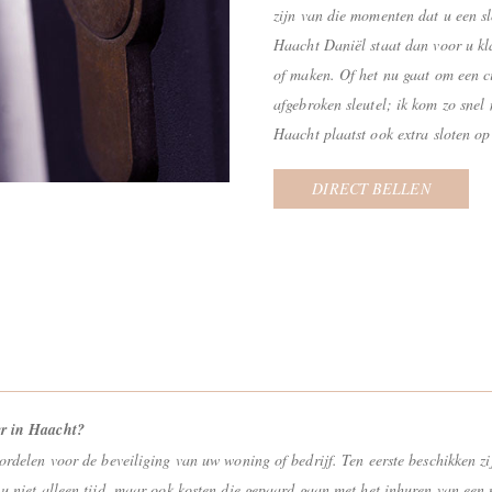
zijn van die momenten dat u een s
Haacht Daniël staat dan voor u kl
of maken. Of het nu gaat om een c
afgebroken sleutel; ik kom zo snel
Haacht plaatst ook extra sloten op
DIRECT BELLEN
er in Haacht?
rdelen voor de beveiliging van uw woning of bedrijf. Ten eerste beschikken zij
 u niet alleen tijd, maar ook kosten die gepaard gaan met het inhuren van ee