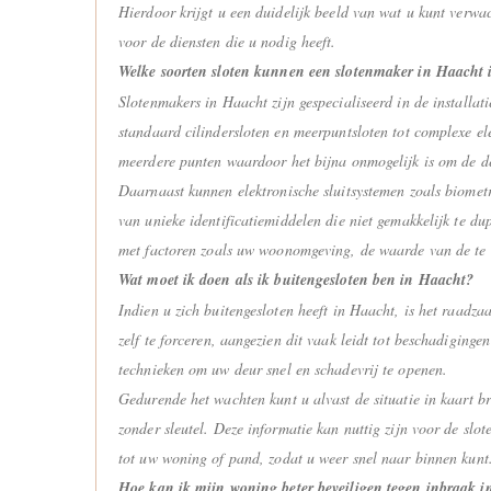
Hierdoor krijgt u een duidelijk beeld van wat u kunt verwa
voor de diensten die u nodig heeft.
Welke soorten sloten kunnen een slotenmaker in Haacht i
Slotenmakers in Haacht zijn gespecialiseerd in de installat
standaard cilindersloten en meerpuntsloten tot complexe e
meerdere punten waardoor het bijna onmogelijk is om de de
Daarnaast kunnen elektronische sluitsystemen zoals biometr
van unieke identificatiemiddelen die niet gemakkelijk te du
met factoren zoals uw woonomgeving, de waarde van de te 
Wat moet ik doen als ik buitengesloten ben in Haacht?
Indien u zich buitengesloten heeft in Haacht, is het raadz
zelf te forceren, aangezien dit vaak leidt tot beschadiging
technieken om uw deur snel en schadevrij te openen.
Gedurende het wachten kunt u alvast de situatie in kaart br
zonder sleutel. Deze informatie kan nuttig zijn voor de slo
tot uw woning of pand, zodat u weer snel naar binnen kunt
Hoe kan ik mijn woning beter beveiligen tegen inbraak 