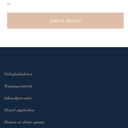
is.
DIRECT BELLEN
Veiligheidssloten
Toegangscontrole
Inbraakpreventie
Sleutel afgebroken
Deuren en sloten openen