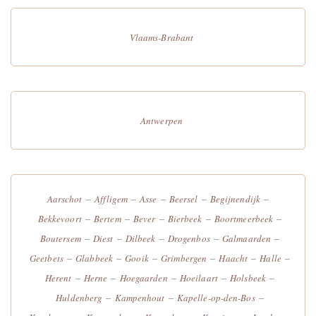
Vlaams-Brabant
Antwerpen
–
–
–
–
–
Aarschot
Affligem
Asse
Beersel
Begijnendijk
–
–
–
–
–
Bekkevoort
Bertem
Bever
Bierbeek
Boortmeerbeek
–
–
–
–
–
Boutersem
Diest
Dilbeek
Drogenbos
Galmaarden
–
–
–
–
–
–
Geetbets
Glabbeek
Gooik
Grimbergen
Haacht
Halle
–
–
–
–
–
Herent
Herne
Hoegaarden
Hoeilaart
Holsbeek
–
–
–
Huldenberg
Kampenhout
Kapelle-op-den-Bos