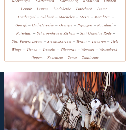
–
–
–
–
–
Keerbergen
Kortenaken
Kortenberg
Kraainem
Landen
–
–
–
–
–
Lennik
Leuven
Liedekerke
Linkebeek
Linter
–
–
–
–
–
Londerzeel
Lubbeek
Machelen
Meise
Merchtem
–
–
–
–
–
Opwijk
Oud-Heverlee
Overijse
Pepingen
Roosdaal
–
–
–
Rotselaar
Scherpenheuvel-Zichem
Sint-Genesius-Rode
–
–
–
–
Sint-Pieters-Leeuw
Steenokkerzeel
Ternat
Tervuren
Tielt-
–
–
–
–
–
Winge
Tienen
Tremelo
Vilvoorde
Wemmel
Wezembeek-
–
–
–
Oppem
Zaventem
Zemst
Zoutleeuw