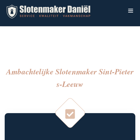
Ambachtelijke Slotenmaker Sint-Pieter
S-Leeuw