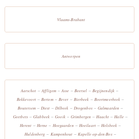
Vlaams-Brabant
Antwerpen
–
–
–
–
–
Aarschot
Affligem
Asse
Beersel
Begijnendijk
–
–
–
–
–
Bekkevoort
Bertem
Bever
Bierbeek
Boortmeerbeek
–
–
–
–
–
Boutersem
Diest
Dilbeek
Drogenbos
Galmaarden
–
–
–
–
–
–
Geetbets
Glabbeek
Gooik
Grimbergen
Haacht
Halle
–
–
–
–
–
Herent
Herne
Hoegaarden
Hoeilaart
Holsbeek
–
–
–
Huldenberg
Kampenhout
Kapelle-op-den-Bos