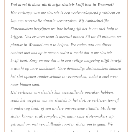
Wat moet ik doen als ik mijn sleutels kwijt ben in Wemmel?
Het verliezen van uw sleutels is een veelvoorkomend probleem en
kan een stressvolle situatie veroorzaken. Bij Ambachtelijke
Slotenmakers begrijpen we hoe belangrijk het is om snel hulp te
krijgen. Ons ervaren team is meestal binnen 30 tot 40 minuten ter
plaatse in Wemmel om u te helpen. We raden aan om direct
contact met ons op te nemen zodra u merkt dat u uw sleutels
kwijt bent. Zorg ervoor dat u in een veilige omgeving blijft terwijl
u wacht op onze aankomst. Onze deskundige slotenmakers kunnen
het slot openen zonder schade te veroorzaken, zodat u snel weer
naar binnen kunt.
Het verliezen van sleutels kan verschillende oorzaken hebben,
zoals het vergeten van uw sleutels in het slot, ze verliezen terwijl
u onderweg bent, of een andere onvoorziene situatie. Moderne
sloten kunnen vaak complex zijn, maar onze slotenmakers zijn
getraind om met verschillende soorten sloten om te gaan. We
kunnen ook advies geven over preventieve maatregelen, zoals het