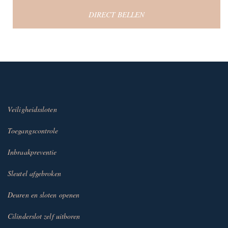
DIRECT BELLEN
Veiligheidssloten
Toegangscontrole
Inbraakpreventie
Sleutel afgebroken
Deuren en sloten openen
Cilinderslot zelf uitboren