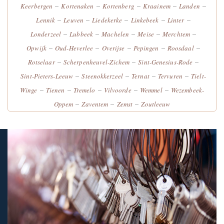
–
–
–
–
–
Keerbergen
Kortenaken
Kortenberg
Kraainem
Landen
–
–
–
–
–
Lennik
Leuven
Liedekerke
Linkebeek
Linter
–
–
–
–
–
Londerzeel
Lubbeek
Machelen
Meise
Merchtem
–
–
–
–
–
Opwijk
Oud-Heverlee
Overijse
Pepingen
Roosdaal
–
–
–
Rotselaar
Scherpenheuvel-Zichem
Sint-Genesius-Rode
–
–
–
–
Sint-Pieters-Leeuw
Steenokkerzeel
Ternat
Tervuren
Tielt-
–
–
–
–
–
Winge
Tienen
Tremelo
Vilvoorde
Wemmel
Wezembeek-
–
–
–
Oppem
Zaventem
Zemst
Zoutleeuw